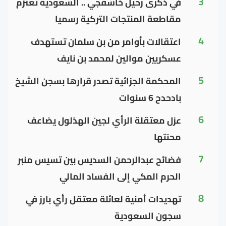
3
في ذكرى رحيل خاشقجي .. السعودية تعتزم
مقاطعة المنتجات التركية رسميا
4
اعتقالات بأوامر من بن سلمان تستهدف
عسكريين موالين لمحمد بن نايف
5
المحكمة الجزائية تصدر قرارها بسجن الشيخ
بادحدح 6 سنوات
6
عزل معتقلة الرأي لجين الهذلول يضاعف
محنتها
7
فضائح عبدالرحمن السديس بين تسيس منبر
الحرم المكي إلى الفساد المالي
8
تهديدات أمنية لعائلة معتقل رأي بارز في
سجون السعودية