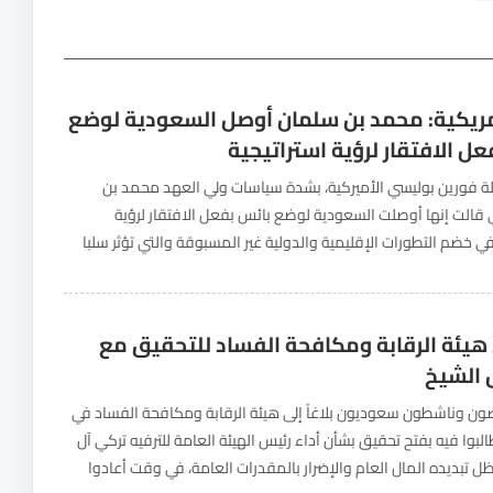
ريكية: محمد بن سلمان أوصل السعودية لوضع
ل الافتقار لرؤية استراتيجية
ة فورين بوليسي الأميركية، بشدة سياسات ولي العهد محمد بن
 قالت إنها أوصلت السعودية لوضع بائس بفعل الافتقار لرؤية
في خضم التطورات الإقليمية والدولية غير المسبوقة والتي تؤثر سلبا
مملكة على كافة الأصعدة. وقالت...
ى هيئة الرقابة ومكافحة الفساد للتحقيق مع
 الشيخ
ن وناشطون سعوديون بلاغاً إلى هيئة الرقابة ومكافحة الفساد في
لبوا فيه بفتح تحقيق بشأن أداء رئيس الهيئة العامة للترفيه تركي آل
ل تبديده المال العام والإضرار بالمقدرات العامة، في وقت أعادوا