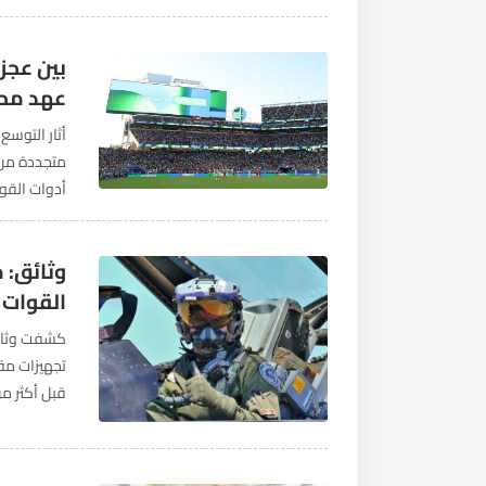
فيه التذكير
بين عجز 
عهد محم
أثار التوسع
متجددة من ا
أدوات القو
المملكة عبر
وثائق: 
القوات 
كشفت وثائق
تجهيزات مقا
قبل أكثر م
داخل العقو