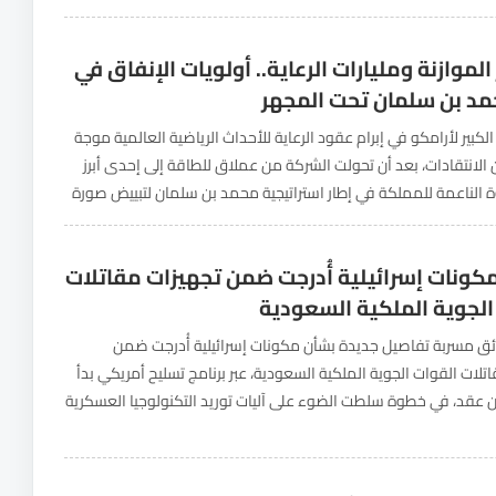
 بمطالبات سابقة...
الموازنة ومليارات الرعاية.. أولويات الإنفاق في
د بن سلمان تحت المجهر
 الكبير لأرامكو في إبرام عقود الرعاية للأحداث الرياضية العالمية موجة
لانتقادات، بعد أن تحولت الشركة من عملاق للطاقة إلى إحدى أبرز
ة الناعمة للمملكة في إطار استراتيجية محمد بن سلمان لتبييض صورة
 عقود...
مكونات إسرائيلية أُدرجت ضمن تجهيزات مقاتلات
الجوية الملكية السعودية
 مسربة تفاصيل جديدة بشأن مكونات إسرائيلية أُدرجت ضمن
تلات القوات الجوية الملكية السعودية، عبر برنامج تسليح أمريكي بدأ
ن عقد، في خطوة سلطت الضوء على آليات توريد التكنولوجيا العسكرية
د الدفاعية الكبرى. وبحسب تحقيق...