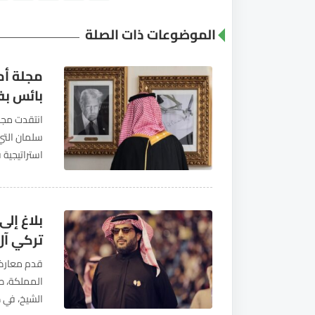
الموضوعات ذات الصلة
مجلة أم
بائس بفع
انتقدت مجل
سلمان التي
استراتيجية 
على وضع ال
بلاغ إل
تركي آل
قدم معارضو
المملكة، طا
الشيخ، في ظ