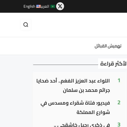
العربية
English
تهميش القبائل
لأكثر قراءة
1
اللواء عبد العزيز الفغم.. أحد ضحايا
جرائم محمد بن سلمان
2
فيديو: فتاة شقراء ومسدس في
شوارع المملكة
3
في ذكرى رحيل خاشقجي ..