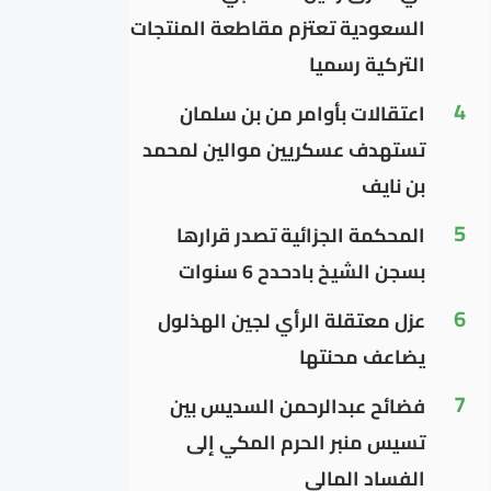
السعودية تعتزم مقاطعة المنتجات
التركية رسميا
4
اعتقالات بأوامر من بن سلمان
تستهدف عسكريين موالين لمحمد
بن نايف
5
المحكمة الجزائية تصدر قرارها
بسجن الشيخ بادحدح 6 سنوات
6
عزل معتقلة الرأي لجين الهذلول
يضاعف محنتها
7
فضائح عبدالرحمن السديس بين
تسيس منبر الحرم المكي إلى
الفساد المالي