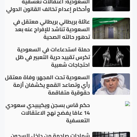
السعودية: اعتقالات تعسفية
وأحكام إعدام تخالف القانون الدولي
عائلة بريطاني بريطاني معتقل في
السعودية تناشد للإفراج عنه بعد
تدهور حالته الصحية
حملة استدعاءات في السعودية
تكرس تقييد حرية التعبير في ظل
احتجاجات شعبية
السعودية تحت المجهر: وفاة معتقل
رأي وتصاعد القمع يكشفان أزمة
حقوقية متفاقمة
حكم قاس بسجن ويكيبيدي سعودي
14 عامًا يفضح نهج الاعتقالات
التعسفية
شهادات صادمة من داخل السجون