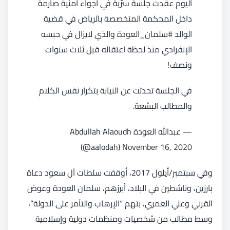
اليوم عقدت جلسة سرّية في أجواء أمنية صارمة
داخل المحكمة المتخصصة بالرياض في قضية
الوالد
#سلمان_العودة
والذي لايزال في حبسه
الإنفرادي منذ لحظة اعتقاله قبل ثلاث سنوات
ونصف!
في الجلسة تحدثت عن النيابة بتكرار نفس الكلام
والمطالب البشعة.
— عبدالله العودة Abdullah Alaoudh
(@aalodah)
November 16, 2020
وفي سبتمبر/أيلول 2017، أوقفت سلطات آل سعود دعاة
بارزين، وناشطين في البلاد، أبرزهم، سلمان العودة وعوض
القرني وعلي العمري، بتهم “الإرهاب والتآمر على الدولة”،
وسط مطالب من شخصيات ومنظمات دولية وإسلامية