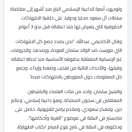
وتوجهت أسرة الداعية الإسلامي البارز منذ أشهر إلى مقاضاة
سلطات آل سعود محليا ودوليا، على خلفية الانتهاكات
الحقوقية التي يتعرض لها منذ اعتقاله قبل نحو 3 أعوام.
وقال الأكاديمي عبدالله، “نحن بصدد جمع كل الانتهاكات
التي مورست ضد الوالد سلمان العودة، ورصدها، والخروقات
غير الإنسانية المتعلقة بحقوقه الأساسية منذ لحظة اعتقاله
وقبلها، والأحداث التالية من تعذيب وضغط وإيذاء، وجمع
كل المعلومات حول المتورطين بالانتهاكات ضده”.
والشيخ سلمان، واحد من مئات العلماء والناشطين
المعتقلين في سجون المملكة، وهو داعية إسلامي، وعالم
دين، ومفكر سعودي، ومقدم برامج تلفزيونية، حاصل على
ماجستير في السُّنة في موضوع “الغربة وأحكامها”،
ودكتوراه في السُّنة في شرح بلوغ المرام /كتاب الطهارة)،