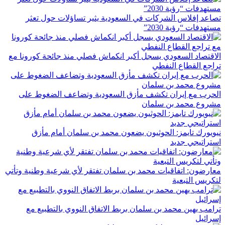
تصاعد إفلاس الشركات في السعودية يثير تساؤلات حول تعثر
مستهدفات “رؤية 2030”
الاقتصاد السعودي يسجل أكبر انكماش فصلي منذ جائحة كورونا مع
تراجع القطاع النفطي
الحرب مع إيران تكشف مأزق السعودية وتضاعف الضغوط على
مشروع محمد بن سلمان
نيويورك تايمز: الحوثيون يضعون محمد بن سلمان أمام مأزق
استراتيجي جديد
معارضون: اتفاقيات محمد بن سلمان تفتقر لأي شرعية وطنية وتأتي
لتكريس التبعية
ترامب يهين محمد بن سلمان بربط الاتفاق النووي بالتطبيع مع
إسرائيل