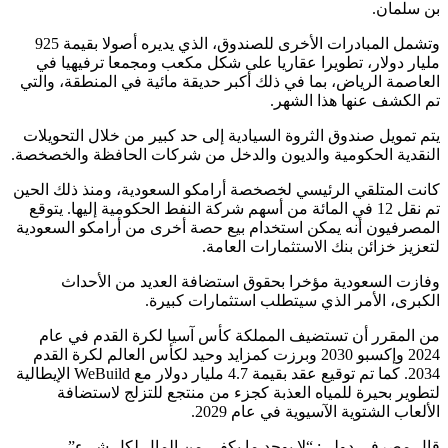
بن سلمان.
وتشمل المبادرات الأخرى للصندوق، الذي يديره أصولا بقيمة 925
مليار دولار، تطويرا عقاريا على شكل مكعب ومجمعا ترفيهيا في
العاصمة الرياض، بما في ذلك أكبر حديقة مائية في المنطقة، والتي
تم الكشف عنها هذا الشهر.
يتم تمويل صندوق الثروة السيادية إلى حد كبير من خلال التحويلات
النقدية الحكومية والديون والدخل من شركات الحافظة والخصخصة.
كانت المتلقي الرئيسي لخصخصة أرامكو السعودية، ومنذ ذلك الحين
تم نقل 12 في المائة من أسهم شركة النفط الحكومية إليها. يتوقع
المصرفيون أنه يمكن استخدام بيع حصة أخرى من أرامكو السعودية
لتعزيز خزائن بنك الاستثمارات العامة.
وفازت السعودية مؤخرا بحقوق استضافة العديد من الأحداث
الكبرى، الأمر الذي سيتطلب استثمارات كبيرة.
من المقرر أن تستضيف المملكة كأس آسيا لكرة القدم في عام
2024 وإكسبو 2030 وبرزت كمزايد وحيد لكأس العالم لكرة القدم
2034. كما تم توقيع عقد بقيمة 4.7 مليار دولار مع WeBuild الإيطالية
لتطوير بحيرة للمياه العذبة كجزء من منتجع للتزلج لاستضافة
الألعاب الشتوية الآسيوية في عام 2029.
قال مصرفي دولي: “لا يوجد ما يكفي من المال لكل شيء”.