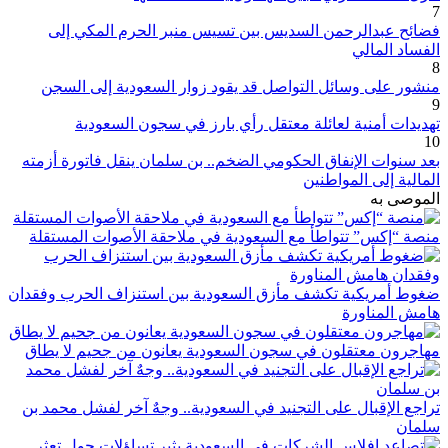
7
فضائح عبدالرحمن السديس بين تسيس منبر الحرم المكي إلى
الفساد المالي
8
منشور على وسائل التواصل قد يقود زوار السعودية إلى السجن
9
تهديدات أمنية لعائلة معتقل رأي بارز في سجون السعودية
10
بعد سنوات الإنفاق الحكومي الضخم.. بن سلمان ينقل فاتورة أزمته
المالية إلى المواطنين
الموصى به
منصة “إكس” تتواطأ مع السعودية في ملاحقة الأصوات المستقلة
ضغوط أمريكية تكشف مأزق السعودية بين استنزاف الحرب وفقدان
هامش المناورة
مهاجرون معتقلون في سجون السعودية يعانون من جحيم لا يطاق
تراجع الإقبال على التجنيد في السعودية.. وجهٌ آخر لفشل محمد بن
سلمان