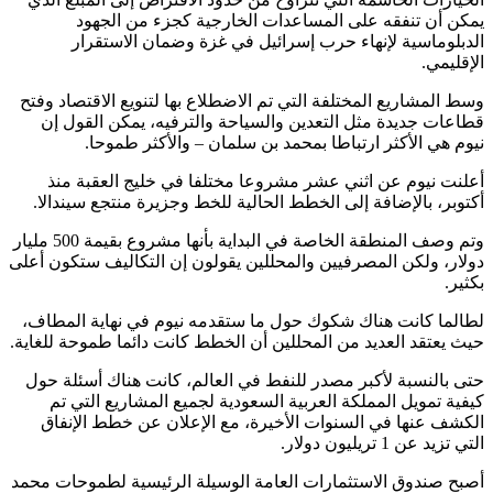
يمكن أن تنفقه على المساعدات الخارجية كجزء من الجهود
الدبلوماسية لإنهاء حرب إسرائيل في غزة وضمان الاستقرار
الإقليمي.
وسط المشاريع المختلفة التي تم الاضطلاع بها لتنويع الاقتصاد وفتح
قطاعات جديدة مثل التعدين والسياحة والترفيه، يمكن القول إن
نيوم هي الأكثر ارتباطا بمحمد بن سلمان – والأكثر طموحا.
أعلنت نيوم عن اثني عشر مشروعا مختلفا في خليج العقبة منذ
أكتوبر، بالإضافة إلى الخطط الحالية للخط وجزيرة منتجع سيندالا.
وتم وصف المنطقة الخاصة في البداية بأنها مشروع بقيمة 500 مليار
دولار، ولكن المصرفيين والمحللين يقولون إن التكاليف ستكون أعلى
بكثير.
لطالما كانت هناك شكوك حول ما ستقدمه نيوم في نهاية المطاف،
حيث يعتقد العديد من المحللين أن الخطط كانت دائما طموحة للغاية.
حتى بالنسبة لأكبر مصدر للنفط في العالم، كانت هناك أسئلة حول
كيفية تمويل المملكة العربية السعودية لجميع المشاريع التي تم
الكشف عنها في السنوات الأخيرة، مع الإعلان عن خطط الإنفاق
التي تزيد عن 1 تريليون دولار.
أصبح صندوق الاستثمارات العامة الوسيلة الرئيسية لطموحات محمد