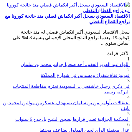
الاقتصاد السعودي يسجل أكبر انكماش فصلي منذ جائحة كورونا مع
تراجع القطاع النفطي
سجل الاقتصاد السعودي أكبر انكماش فصلي له منذ جائحة
كوفيد-19، بعدما تراجع الناتج المحلي الإجمالي بنسبة 4.8% على
أساس سنوي...
الأكثر قراءة
1
اللواء عبد العزيز الفغم.. أحد ضحايا جرائم محمد بن سلمان
2
فيديو: فتاة شقراء ومسدس في شوارع المملكة
3
في ذكرى رحيل خاشقجي .. السعودية تعتزم مقاطعة المنتجات
التركية رسميا
4
اعتقالات بأوامر من بن سلمان تستهدف عسكريين موالين لمحمد بن
نايف
5
المحكمة الجزائية تصدر قرارها بسجن الشيخ بادحدح 6 سنوات
6
عزل معتقلة الرأي لجين الهذلول يضاعف محنتها