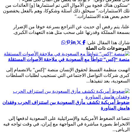
“ستكون هناك فجوة بين الأموال التي تم استثمارها [و] العائدات من
تلك الاستثمارات.” سيخلق ذلك أسئلة وشكوكا، وهم بالفعل يخفضون
حجم بعض هذه الاستثمارات.”
علنا، يتم رفض أي حديث عن التراجع بسرعة خوفا من الإضرار
بسمعة المملكة وقدرتها على سحب مثل هذه التعهدات الكبرى.
شارك هذا المقال على:
الموضوعات ذات الصلة
منصة “إكس” تتواطأ مع السعودية في ملاحقة الأصوات المستقلة
اتهمت منظمة القسط لحقوق الإنسان منصة “إكس” بالانضمام إلى
كبرى شركات التواصل الاجتماعي التي تستجيب لطلبات السلطات
السعودية، بعد تنفيذها...
ضغوط أمريكية تكشف مأزق السعودية بين استنزاف الحرب وفقدان
هامش المناورة
تتصاعد الضغوط الأمريكية والإسرائيلية على السعودية لدفعها إلى
الانخراط بصورة مباشرة في المواجهة مع إيران، في وقت تواجه فيه
الرياض...