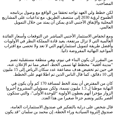
المصاحب.
لكن خطط ولي العهد تواجه تحققا من الواقع مع وصول برنامجه
الطموح لرؤية 2030 إلى منتصف الطريق، مع تداعيات على المشاريع
المحلية والإنفاق الأجنبي الذي يمكن أن يمتد من خلال التمويل
العالمي.
ومع انخفاض الاستثمار الأجنبي المباشر عن التوقعات وأسعار الفائدة
العالمية التي لا تزال مرتفعة، يعيد قادة المملكة النظر في الأولويات
وأفضل طريقة لتمويل استثماراتهم التي لا تعد ولا تحصى مع اقتراب
المواعيد النهائية المفروضة ذاتيا.
من المقرر أن يكون البناء في نيوم، وهي منطقة مستقبلية تضم
“مدينة أفقية” مخطط لها تسمى الخط، أصغر مما تم الإعلان عنه،
في حين تم تخفيض هدف مضاعفة عدد سكان الرياض إلى 15 مليون
إلى 10 دقائق، كما قال الناس الذين تم اطلاعهم على الخطط.
كان من المفترض أن يمتد الخط لمسافة 170 كم وأن يكون في
النهاية موطنا ل 1.5 مليون نسمة، ولكن مسؤولي المشروع أخبروا
الزوار مؤخرا أنهم يعطون الأولوية “للوحدة الأولى”، والتي ستكون
أقصر بكثير وتضم جزءا صغيرا من هذا العدد.
قال شخص على دراية بالتفكير في صندوق الاستثمارات العامة،
صندوق الثروة السيادية وراء الخطة، إن محمد بن سلمان “قد يكون