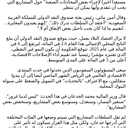
مستعدا أخيرا لإجراء بعض المحادثات الصعبة” حول المشاريع التي
يجب أن تتقدم وأيها يمكن أن تنتظر.
وقال أمين ماتي، رئيس بعثة صندوق النقد الدولي للمملكة العربية
السعودية: “أعتقد أن السلطات تدرك ذلك”. “إنهم يعيدون المعايرة. .
. لتقييم ما إذا كان يجب تأجيل بعض الإنفاق أم لا.”
لا يزال اقتصاد البلاد يعمل، حيث يتوقع صندوق النقد الدولي أن يبلغ
الناتج المحلي الإجمالي هذا العام 2.6 في المائة، ليرتفع إلى 6 في
المائة في عام 2025. تتوقع الحكومة أن يكون النمو غير النفطي،
الذي تعتبره مؤشرا رئيسيا عند تقييم أداء الإصلاحات الاقتصادية،
أعلى من 5 في المائة على المدى المتوسط.
سعى المسؤولون السعوديون الذين تحدثوا في حدث المنتدى
الاقتصادي العالمي في الرياض الشهر الماضي أيضا إلى أن يبدوا
متفائلين، مع الاعتراف “بالتحديات” في التمويل والضغط على سيولة
البنوك المحلية.
قال وزير المالية محمد الجدعان في هذا الحدث: “ليس لدينا غرور”.
“سنغير المسار، وسنعدل، وسنوسع بعض المشاريع، وسنخفض بعض
المشاريع”.
لم تقل السلطات المشاريع التي سيتم وضعها في الفئات المختلفة
التي أدرجها جدعان، ولكن مثل هذا القرار سيكون له تأثير على
الخيارات الحاسمة التي تتراوح من حدود الاقتراض إلى المبلغ الذي