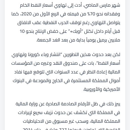
شهر مارس الماضي، أدت إلى تهاوي أسعار النفط الخام
وفقدانه نحو 70% من قيمته في الربع الأول من 2020، كما
يتواصل التهاوي رغم توقف الحرب النفطية عقب الاتفاق
قبل أيام داخل تكتل “أوبك+” على خفض الإنتاج بنحو 10
ملايين برميل يومياً بداية من بعد الغد الجمعة.
لكن بعد حدوث هذين التطورين “انتشار وباء كورونا وتهاوي
أسعار النفط”، بات على صندوق النقد وغيره من المؤسسات
المالية إعادة النظر في عدد السنوات التي تتوقع فيها نفاد
أموال المملكة المستثمرة في الخارج والمودعة في البنوك
الأميركية والأوروبية.
يبرز ذلك في ظل الأرقام الصادمة الصادرة عن وزارة المالية
في المملكة التي تكشف عن حدوث نزيف سريع لإيرادات
المملكة المالية، وسحب غير مسبوق من الاحتياطيات
الخارجية التي تجاوزت قيمتها 727 مليار في يناير 2014.