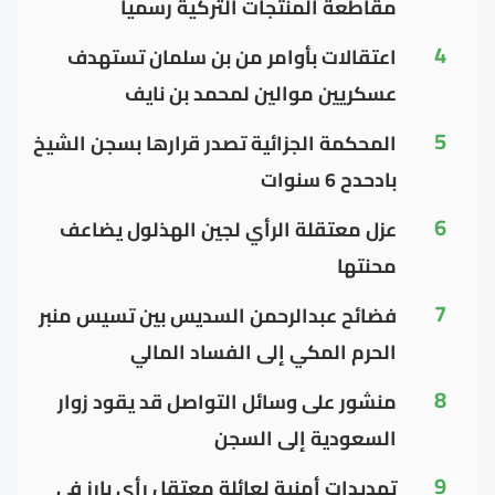
مقاطعة المنتجات التركية رسميا
4
اعتقالات بأوامر من بن سلمان تستهدف
عسكريين موالين لمحمد بن نايف
5
المحكمة الجزائية تصدر قرارها بسجن الشيخ
بادحدح 6 سنوات
6
عزل معتقلة الرأي لجين الهذلول يضاعف
محنتها
7
فضائح عبدالرحمن السديس بين تسيس منبر
الحرم المكي إلى الفساد المالي
8
منشور على وسائل التواصل قد يقود زوار
السعودية إلى السجن
9
تهديدات أمنية لعائلة معتقل رأي بارز في