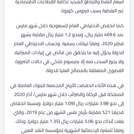
أسعار النفط والتباطؤ الشديد لكافة القطاعات الاقتصادية
غير النفطية بسبب فيروس كورونا.
كما انخفض الاحتياطي العام للسعودية خلال شهر مارس
عند 469.6 مليار ريال، وبنحو 1.2 مليار ريال مقارنة بشهر
فبراير 2020، وفقاً لبيانات رسمية. وحساب الاحتياطي العام
للدولة يحوّل إليه ما يتحقق من فائض في إيرادات الميزانية،
ولا يجوز السحب منه إلا بمرسوم ملكي في حالات الضرورة
القصوى المتعلقة بالمصالح العليا للدولة.
في هذه الأثناء انخفضت الأرباح المجمعة للبنوك العاملة في
المملكة قبل الزكاة والضرائب خلال شهر مارس/ آذار 2020
إلى نحو 3.98 مليارات ريال (1.09 مليار دولار)، وبنسبة انخفاض
قدرها 21% مقارنة بأرباح نفس الشهر من عام 2019، والتي
بلغت آنذاك نحو 5.06 مليارات ريال (1.35 مليار دولار)، وذلك
وفقاً للنشرة الإحصائية الشهرية لمؤسسة النقد العربي