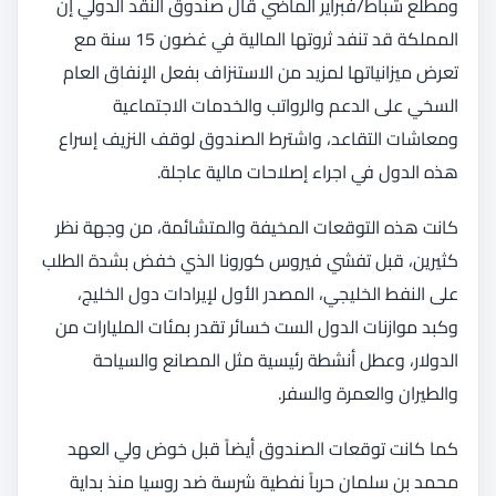
ومطلع شباط/فبراير الماضي قال صندوق النقد الدولي إن
المملكة قد تنفد ثروتها المالية في غضون 15 سنة مع
تعرض ميزانياتها لمزيد من الاستنزاف بفعل الإنفاق العام
السخي على الدعم والرواتب والخدمات الاجتماعية
ومعاشات التقاعد، واشترط الصندوق لوقف النزيف إسراع
هذه الدول في اجراء إصلاحات مالية عاجلة.
كانت هذه التوقعات المخيفة والمتشائمة، من وجهة نظر
كثيرين، قبل تفشي فيروس كورونا الذي خفض بشدة الطلب
على النفط الخليجي، المصدر الأول لإيرادات دول الخليج،
وكبد موازنات الدول الست خسائر تقدر بمئات المليارات من
الدولار، وعطل أنشطة رئيسية مثل المصانع والسياحة
والطيران والعمرة والسفر.
كما كانت توقعات الصندوق أيضاً قبل خوض ولي العهد
محمد بن سلمان حرباً نفطية شرسة ضد روسيا منذ بداية