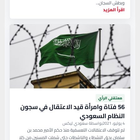
وبطش السجان...
اقرأ المزيد
معتقلي الرأي
56 فتاة وامرأة قيد الاعتقال في سجون
النظام السعودي
4 يوليو، 2021
بواسطة سعودي ليكس
لم تتوقف الاعتقالات التعسفية منذ حكم الأمير محمد بن
سلمان بحق النشطاء والناشطات حتى شملت المسنين من كلا