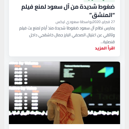
ضغوط شديدة من آل سعود لمنع فيلم
“المنشق”
27 فبراير، 2020
بواسطة سعودي ليكس
يمارس نظام آل سعود ضغوطا شديدة منذ أيام لمنع بث فيلم
وثائقي عن اغتيال الصحفي البارز جمال خاشقجي داخل
قنصلية...
اقرأ المزيد