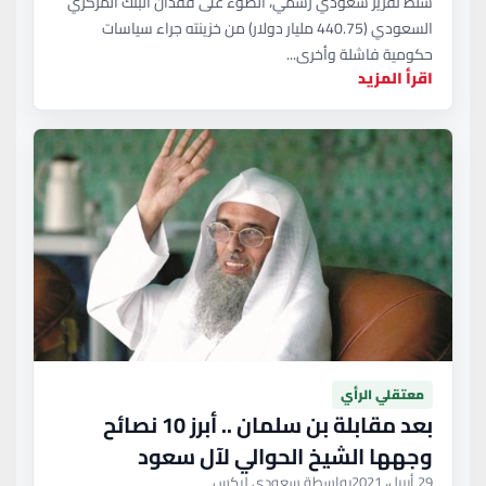
سلط تقرير سعودي رسمي، الضوء على فقدان البنك المركزي
السعودي (440.75 مليار دولار) من خزينته جراء سياسات
حكومية فاشلة وأخرى...
اقرأ المزيد
معتقلي الرأي
بعد مقابلة بن سلمان .. أبرز 10 نصائح
وجهها الشيخ الحوالي لآل سعود
29 أبريل، 2021
بواسطة سعودي ليكس