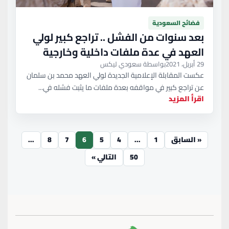
فضائح السعودية
بعد سنوات من الفشل .. تراجع كبير لولي
العهد في عدة ملفات داخلية وخارجية
29 أبريل، 2021
بواسطة سعودي ليكس
عكست المقابلة الإعلامية الجديدة لولي العهد محمد بن سلمان
عن تراجع كبير في مواقفه بعدة ملفات ما يثبت فشله في...
اقرأ المزيد
« السابق
1
…
4
5
6
7
8
…
50
التالي »