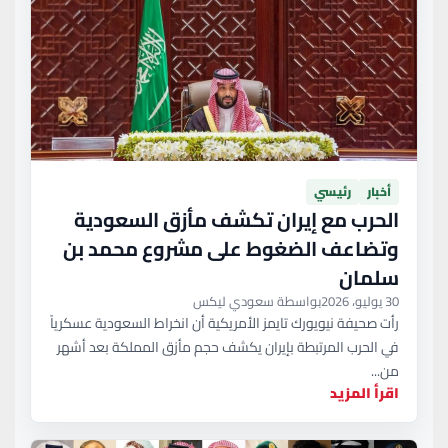
أخبار
رئيسي
الحرب مع إيران تكشف مأزق السعودية
وتضاعف الضغوط على مشروع محمد بن
سلمان
30 يوليو، 2026
بواسطة سعودي ليكس
رأت صحيفة نيويورك تايمز الأمريكية أن انخراط السعودية عسكرياً
في الحرب المرتبطة بإيران يكشف حجم مأزق المملكة بعد أشهر
من...
اقرأ المزيد